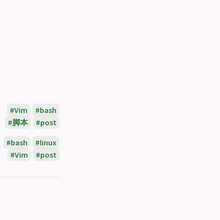
Vim
bash
脚本
post
bash
linux
Vim
post