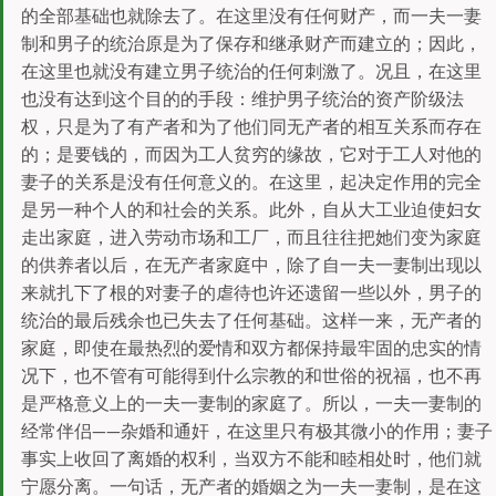
的全部基础也就除去了。在这里没有任何财产，而一夫一妻
制和男子的统治原是为了保存和继承财产而建立的；因此，
在这里也就没有建立男子统治的任何刺激了。况且，在这里
也没有达到这个目的的手段：维护男子统治的资产阶级法
权，只是为了有产者和为了他们同无产者的相互关系而存在
的；是要钱的，而因为工人贫穷的缘故，它对于工人对他的
妻子的关系是没有任何意义的。在这里，起决定作用的完全
是另一种个人的和社会的关系。此外，自从大工业迫使妇女
走出家庭，进入劳动市场和工厂，而且往往把她们变为家庭
的供养者以后，在无产者家庭中，除了自一夫一妻制出现以
来就扎下了根的对妻子的虐待也许还遗留一些以外，男子的
统治的最后残余也已失去了任何基础。这样一来，无产者的
家庭，即使在最热烈的爱情和双方都保持最牢固的忠实的情
况下，也不管有可能得到什么宗教的和世俗的祝福，也不再
是严格意义上的一夫一妻制的家庭了。所以，一夫一妻制的
经常伴侣——杂婚和通奸，在这里只有极其微小的作用；妻子
事实上收回了离婚的权利，当双方不能和睦相处时，他们就
宁愿分离。一句话，无产者的婚姻之为一夫一妻制，是在这