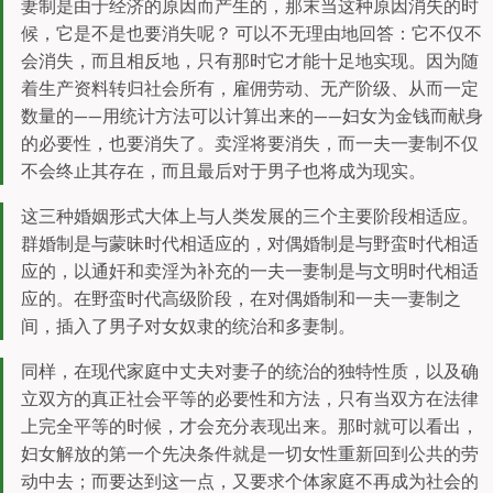
妻制是由于经济的原因而产生的，那末当这种原因消失的时
候，它是不是也要消失呢？ 可以不无理由地回答：它不仅不
会消失，而且相反地，只有那时它才能十足地实现。因为随
着生产资料转归社会所有，雇佣劳动、无产阶级、从而一定
数量的——用统计方法可以计算出来的——妇女为金钱而献身
的必要性，也要消失了。卖淫将要消失，而一夫一妻制不仅
不会终止其存在，而且最后对于男子也将成为现实。
这三种婚姻形式大体上与人类发展的三个主要阶段相适应。
群婚制是与蒙昧时代相适应的，对偶婚制是与野蛮时代相适
应的，以通奸和卖淫为补充的一夫一妻制是与文明时代相适
应的。在野蛮时代高级阶段，在对偶婚制和一夫一妻制之
间，插入了男子对女奴隶的统治和多妻制。
同样，在现代家庭中丈夫对妻子的统治的独特性质，以及确
立双方的真正社会平等的必要性和方法，只有当双方在法律
上完全平等的时候，才会充分表现出来。那时就可以看出，
妇女解放的第一个先决条件就是一切女性重新回到公共的劳
动中去；而要达到这一点，又要求个体家庭不再成为社会的