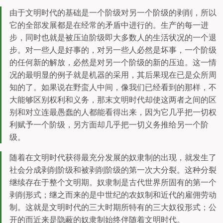
由于文明时代的基础是一个阶级对另一个阶级的剥削，所以
它的全部发展都是在经常的矛盾中进行的。生产的每一进
步，同时也就是被压迫阶级即大多数人的生活状况的一个退
步。对一些人是好事的，对另一些人必然是坏事，一个阶级
的任何新的解放，必然是对另一个阶级的新的压迫。这一情
况的最明显的例子就是机器的采用，其后果现在已是众所周
知的了。如果说在野蛮人中间，像我们已经看到的那样，不
大能够区别权利和义务，那末文明时代却使这两者之间的区
别和对立连最愚蠢的人都能看得出来，因为它几乎把一切权
利赋予一个阶级，另方面却几乎把一切义务推给另一个阶
级。
随着在文明时代获得最充分发展的奴隶制的出现，就发生了
社会分成剥削阶级和被剥削阶级的第一次大分裂。这种分裂
继续存在于整个文明期。奴隶制是古代世界所固有的第一个
剥削形式；继之而来的是中世纪的农奴制和近代的雇佣劳动
制。这就是文明时代的三大时期所特有的三大奴役形式；公
开的而近来是隐蔽的奴隶制始终伴随着文明时代。