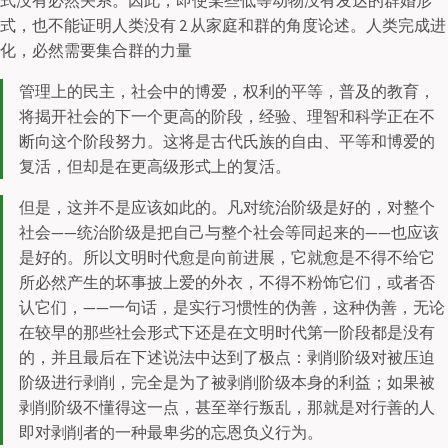
式没有必然关系。因此，即使某些低等动物没有发达的群婚形
式，也不能证明人类没有 2 从家庭和群的角度论述。人类完成进
化，必然需要集合群的力量
管理上的民主，社会中的博爱，权利的平等，普及的教育，
将揭开社会的下一个更高的阶段，经验、理智和科学正在不
断向这个阶段努力。这将是古代氏族的自由、平等和博爱的
复活，但却是在更高级形式上的复活。
但是，这并不是应该如此的。凡对统治阶级是好的，对整个
社会——统治阶级是把自己与整个社会等同起来的——也应该
是好的。所以文明时代愈是向前进展，它就愈是不得不给它
所必然产生的坏事披上爱的外衣，不得不粉饰它们，或者否
认它们，——一句话，是实行习惯性的伪善，这种伪善，无论
在较早的那些社会形式下还是在文明时代第一阶段都是没有
的，并且最后在下述说法中达到了极点：剥削阶级对被压迫
阶级进行剥削，完全是为了被剥削阶级本身的利益；如果被
剥削阶级不懂得这一点，甚至举行叛乱，那就是对行善的人
即对剥削者的一种最卑劣的忘恩负义行为。