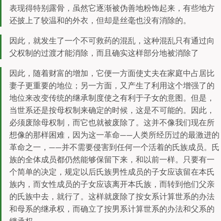
表现得特别露骨，虽然它逐渐被伪善地粉饰起来，有些地方
还披上了较温和的外衣，但却是丝毫也没有消除的。
因此，就发生了一个不可救药的混乱，这种混乱只有通过向
父权制的过渡才能消除，而且确实这样部分地被消除了
因此，随着财富的增加，它便一方面使丈夫在家庭中占居比
妻子更重要的地位；另一方面，又产生了利用这个增强了的
地位来改变传统的继承制度使之有利于子女的意图。但是，
当世系还是按母权制来确定的时候，这是不可能的。因此，
必须废除母权制，而它也就被废除了。这并不像我们现在所
想像的那样困难，因为这一革命——人类所经历过的最激进的
革命之一，——并不需要侵害到任何一个活着的氏族成员。氏
族的全体成员都仍然能够保留下来，和以前一样。只要有一
个简单的决定，规定以后氏族男性成员的子女应该留在本氏
族内，而女性成员的子女应该离开本氏族，而转到他们父亲
的氏族中去，就行了。这样就废除了按女系计算世系的办法
和母系的继承权，而确立了按男系计算世系的办法和父系的