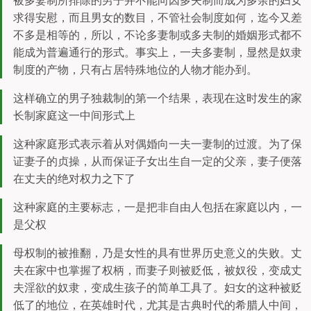
被多妻制所排除的男子并不能向因多夫制而成为多余的妇女
求得安慰，而且男女的数目，不管社会制度如何，迄今又差
不多是相等的，所以，不论多妻制或多夫制的婚姻形式都不
能成为普遍通行的形式。事实上，一夫多妻制，显然是奴隶
制度的产物，只有占居特殊地位的人物才能办到。
这样确立的男子独裁制的第一个结果，表现在这时发生的家
长制家庭这一中间形式上
这种家庭形式表示着从对偶婚向一夫一妻制的过渡。为了保
证妻子的贞操，从而保证子女出生自一定的父亲，妻子便落
在丈夫的绝对权力之下了
这种家庭的主要标志，一是把非自由人包括在家庭以内，一
是父权
母权制的被推翻，乃是女性的具有世界历史意义的失败。丈
夫在家中也掌握了权柄，而妻子则被贬低，被奴役，变成丈
夫淫欲的奴隶，变成生孩子的简单工具了。妇女的这种被贬
低了的地位，在英雄时代，尤其是古典时代的希腊人中间，