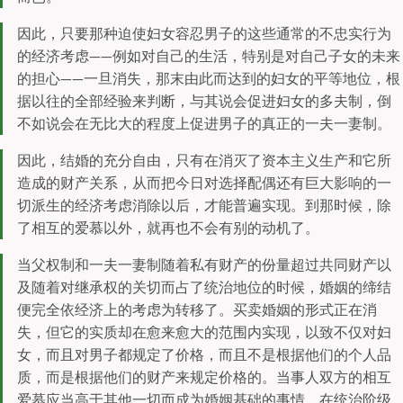
因此，只要那种迫使妇女容忍男子的这些通常的不忠实行为
的经济考虑——例如对自己的生活，特别是对自己子女的未来
的担心——一旦消失，那末由此而达到的妇女的平等地位，根
据以往的全部经验来判断，与其说会促进妇女的多夫制，倒
不如说会在无比大的程度上促进男子的真正的一夫一妻制。
因此，结婚的充分自由，只有在消灭了资本主义生产和它所
造成的财产关系，从而把今日对选择配偶还有巨大影响的一
切派生的经济考虑消除以后，才能普遍实现。到那时候，除
了相互的爱慕以外，就再也不会有别的动机了。
当父权制和一夫一妻制随着私有财产的份量超过共同财产以
及随着对继承权的关切而占了统治地位的时候，婚姻的缔结
便完全依经济上的考虑为转移了。买卖婚姻的形式正在消
失，但它的实质却在愈来愈大的范围内实现，以致不仅对妇
女，而且对男子都规定了价格，而且不是根据他们的个人品
质，而是根据他们的财产来规定价格的。当事人双方的相互
爱慕应当高于其他一切而成为婚姻基础的事情，在统治阶级