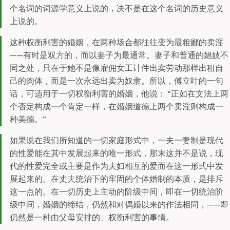
个名词的词源学意义上说的，决不是在这个名词的历史意义
上说的。
这种权衡利害的婚姻，在两种场合都往往变为最粗鄙的卖淫
——有时是双方的，而以妻子为最通常。妻子和普通的娼妓不
同之处，只在于她不是像雇佣女工计件出卖劳动那样出租自
己的肉体，而是一次永远出卖为奴隶。所以，傅立叶的一句
话，可适用于一切权衡利害的婚姻，他说： “正如在文法上两
个否定构成一个肯定一样，在婚姻道德上两个卖淫则构成一
种美德。”
如果说在我们所知道的一切家庭形式中，一夫一妻制是现代
的性爱能在其中发展起来的唯一形式，那末这并不是说，现
代的性爱完全或主要是作为夫妇相互的爱而在这一形式中发
展起来的。在丈夫统治下的牢固的个体婚制的本质，是排斥
这一点的。在一切历史上主动的阶级中间，即在一切统治阶
级中间，婚姻的缔结，仍然和对偶婚以来的作法相同，——即
仍然是一种由父母安排的、权衡利害的事情。