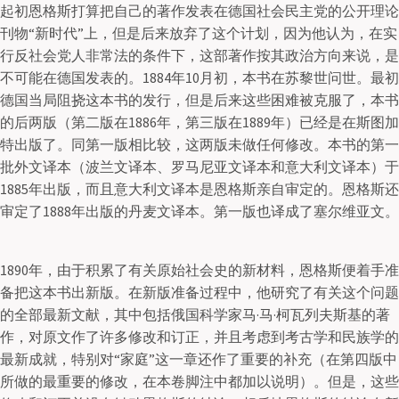
起初恩格斯打算把自己的著作发表在德国社会民主党的公开理论
刊物“新时代”上，但是后来放弃了这个计划，因为他认为，在实
行反社会党人非常法的条件下，这部著作按其政治方向来说，是
不可能在德国发表的。1884年10月初，本书在苏黎世问世。最初
德国当局阻挠这本书的发行，但是后来这些困难被克服了，本书
的后两版（第二版在1886年，第三版在1889年）已经是在斯图加
特出版了。同第一版相比较，这两版未做任何修改。本书的第一
批外文译本（波兰文译本、罗马尼亚文译本和意大利文译本）于
1885年出版，而且意大利文译本是恩格斯亲自审定的。恩格斯还
审定了1888年出版的丹麦文译本。第一版也译成了塞尔维亚文。
1890年，由于积累了有关原始社会史的新材料，恩格斯便着手准
备把这本书出新版。在新版准备过程中，他研究了有关这个问题
的全部最新文献，其中包括俄国科学家马·马·柯瓦列夫斯基的著
作，对原文作了许多修改和订正，并且考虑到考古学和民族学的
最新成就，特别对“家庭”这一章还作了重要的补充（在第四版中
所做的最重要的修改，在本卷脚注中都加以说明）。但是，这些