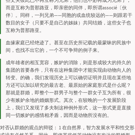
些丈夫彼此已不再互称为兄弟，他们也不必再成为兄弟了，
而是互称为普那路亚，即亲密的同伴，即所谓associé〔伙
伴〕。同样，一列兄弟——同胞的或血统较远的——则跟若干
数目的女子（只要不是自己的姊妹）共同结婚，这些女子也
互称为普那路亚。
血缘家庭已经绝迹了。甚至在历史所记载的最蒙昧的民族中
间，也找不出它的，一个不可争辩的例子来。
成年雄者的相互宽容，嫉妒的消除，则是形成较大的持久的
集团的首要条件，只有在这种集团中才能实现由动物向人的
转变。的确，我们发现历史上可以确切证明并且现在某些地
方还可以加以研究的最古老、最原始的家庭形式是什么呢？
那就是群婚，即整个一群男子与整个一群女子互为所有，很
少有嫉妒余地的婚姻形式。其次，在较晚的一个发展阶段
上，我们又发现了多夫制这种例外形式，这一形式更是直接
同一切嫉妒的感情相矛盾，因而是动物所没有的。
对否认群婚的观点的辩驳： 1 在自然界，智力发展水平和性交形