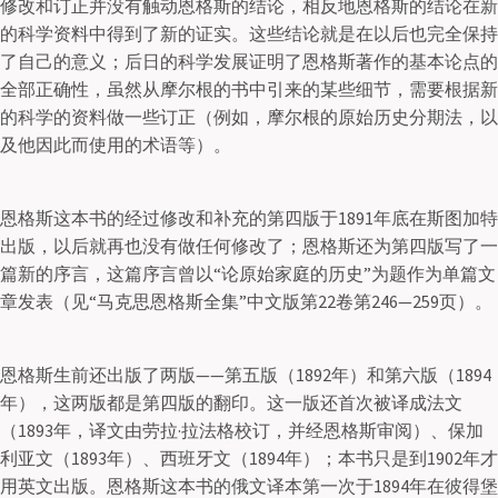
修改和订正并没有触动恩格斯的结论，相反地恩格斯的结论在新
的科学资料中得到了新的证实。这些结论就是在以后也完全保持
了自己的意义；后日的科学发展证明了恩格斯著作的基本论点的
全部正确性，虽然从摩尔根的书中引来的某些细节，需要根据新
的科学的资料做一些订正（例如，摩尔根的原始历史分期法，以
及他因此而使用的术语等）。
恩格斯这本书的经过修改和补充的第四版于1891年底在斯图加特
出版，以后就再也没有做任何修改了；恩格斯还为第四版写了一
篇新的序言，这篇序言曾以“论原始家庭的历史”为题作为单篇文
章发表（见“马克思恩格斯全集”中文版第22卷第246—259页）。
恩格斯生前还出版了两版——第五版（1892年）和第六版（1894
年），这两版都是第四版的翻印。这一版还首次被译成法文
（1893年，译文由劳拉·拉法格校订，并经恩格斯审阅）、保加
利亚文（1893年）、西班牙文（1894年）；本书只是到1902年才
用英文出版。恩格斯这本书的俄文译本第一次于1894年在彼得堡