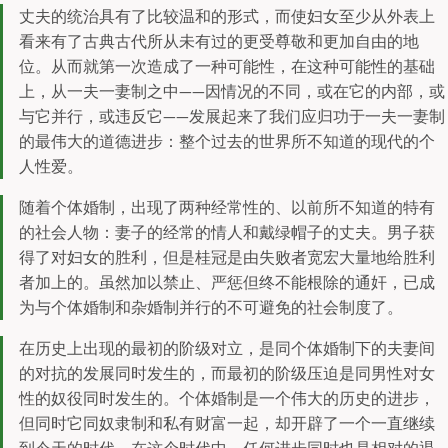
丈夫的统治具有了比较温和的形式，而使妇女至少从外表上
看来有了古典古代所从未有过的更受尊敬和更加自由的地
位。从而就第一次造成了一种可能性，在这种可能性的基础
上，从一夫一妻制之中——因情况的不同，或在它的内部，或
与它并行，或违反它——发展起来了我们应归功于一夫一妻制
的最伟大的道德进步：整个过去的世界所不知道的现代的个
人性爱。
随着个体婚制，出现了两种经常性的、以前所不知道的特有
的社会人物：妻子的经常的情人和戴绿帽子的丈夫。男子获
得了对妇女的胜利，但是桂冠是由失败者宽宏大量地给胜利
者加上的。虽然加以禁止、严惩但终不能根除的通奸，已成
为与个体婚制和杂婚制并行的不可避免的社会制度了。
在历史上出现的最初的阶级对立，是同个体婚制下的夫妻间
的对抗的发展同时发生的，而最初的阶级压迫是同男性对女
性的奴役同时发生的。个体婚制是一个伟大的历史的进步，
但同时它同奴隶制和私有财富一起，却开辟了一个一直继续