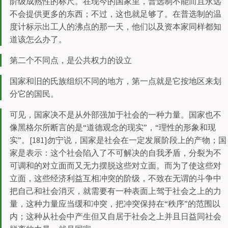
阶级成熟性的标尺。在现今的国家里，普选制不能而且永远
不会提供更多的东西；不过，这也就足够了。在普选制的温
度计标示出工人的沸点的那一天，他们以及资本家同样都知
道该怎么办了。
第二个不同点，是公共权力的设立
国家和旧的氏族组织不同的地方，第一点就是它按地区来划
分它的国民。
可见，国家决不是从外部强加于社会的一种力量。国家也不
像黑格尔所断言的是“道德观念的现实”，“理性的形象和现
实”。[181]勿宁说，国家是社会在一定发展阶段上的产物；国
家是表示：这个社会陷入了不可解决的自我矛盾，分裂为不
可调和的对立面而又无力摆脱这些对立面。而为了使这些对
立面，这些经济利益互相冲突的阶级，不致在无谓的斗争中
把自己和社会消灭，就需要有一种表面上驾于社会之上的力
量，这种力量应当缓和冲突，把冲突保持在“秩序”的范围以
内；这种从社会中产生但又自居于社会之上并且日益同社会