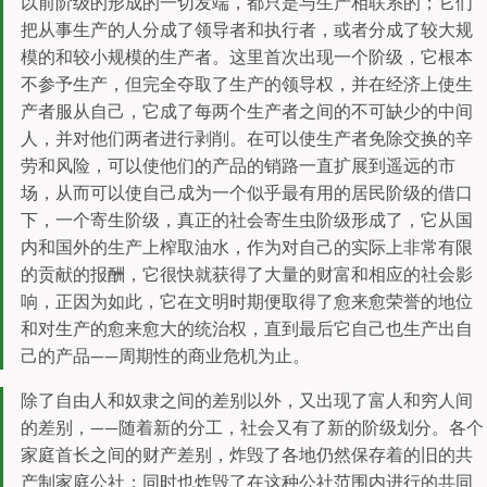
以前阶级的形成的一切发端，都只是与生产相联系的；它们
把从事生产的人分成了领导者和执行者，或者分成了较大规
模的和较小规模的生产者。这里首次出现一个阶级，它根本
不参予生产，但完全夺取了生产的领导权，并在经济上使生
产者服从自己，它成了每两个生产者之间的不可缺少的中间
人，并对他们两者进行剥削。在可以使生产者免除交换的辛
劳和风险，可以使他们的产品的销路一直扩展到遥远的市
场，从而可以使自己成为一个似乎最有用的居民阶级的借口
下，一个寄生阶级，真正的社会寄生虫阶级形成了，它从国
内和国外的生产上榨取油水，作为对自己的实际上非常有限
的贡献的报酬，它很快就获得了大量的财富和相应的社会影
响，正因为如此，它在文明时期便取得了愈来愈荣誉的地位
和对生产的愈来愈大的统治权，直到最后它自己也生产出自
己的产品——周期性的商业危机为止。
除了自由人和奴隶之间的差别以外，又出现了富人和穷人间
的差别，——随着新的分工，社会又有了新的阶级划分。各个
家庭首长之间的财产差别，炸毁了各地仍然保存着的旧的共
产制家庭公社；同时也炸毁了在这种公社范围内进行的共同