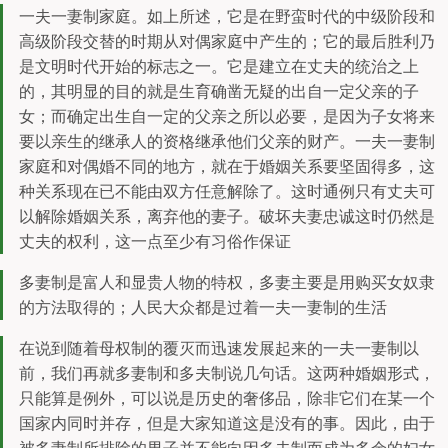
一夫一妻制家庭。如上所述，它是在野蛮时代的中级阶段和
高级阶段交替的时期从对偶家庭中产生的；它的最后胜利乃
是文明时代开始的标志之一。它是建立在丈夫的统治之上
的，其明显的目的就是生育确凿无疑的出自一定父亲的子
女；而确定出生自一定的父亲之所以必要，是因为子女将来
要以亲生的继承人的资格继承他们父亲的财产。一夫一妻制
家庭和对偶婚不同的地方，就在于婚姻关系要坚固得多，这
种关系现在已不能由双方任意解除了。这时通例只有丈夫可
以解除婚姻关系，离弃他的妻子。破坏夫妻忠诚这时仍然是
丈夫的权利，这一点至少有习俗作保证
多妻制是富人和显贵人物的特权，多妻主要是用购买女奴隶
的方法取得的；人民大众都是过着一夫一妻制的生活
在说到随着母权制的覆灭而迅速发展起来的一夫一妻制以
前，我们再就多妻制和多夫制说几句话。这两种婚姻形式，
只能算是例外，可以说是历史的奢侈品，除非它们在某一个
国家内同时并存，但是大家知道这是没有的事。因此，由于