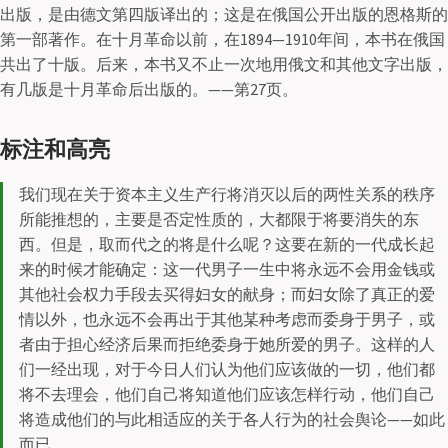
出版，是由德文第四版译出的；这是在俄国公开出版的恩格斯的
第一部著作。在十月革命以前，在1894—1910年间，本书在俄国
共出了十版。后来，本书又不止一次地用俄文和其他文字出版，
有几版是十月革命后出版的。——第27页。
标注和高亮
我们现在关于资本主义生产行将消灭以后的两性关系的秩序
所能推想的，主要是否定性质的，大都限于将要消失的东
西。但是，取而代之的将是什么呢？这要在新的一代成长起
来的时候才能确定：这一代男子一生中将永远不会用金钱或
其他社会权力手段去买得妇女的献身；而妇女除了真正的爱
情以外，也永远不会再出于其他某种考虑而委身于男子，或
者由于担心经济后果而拒绝委身于她所爱的男子。这样的人
们一经出现，对于今日人们认为他们应该做的一切，他们都
将不去理会，他们自己将知道他们应该怎样行动，他们自己
将造成他们的与此相适应的关于各人行为的社会舆论——如此
而已。