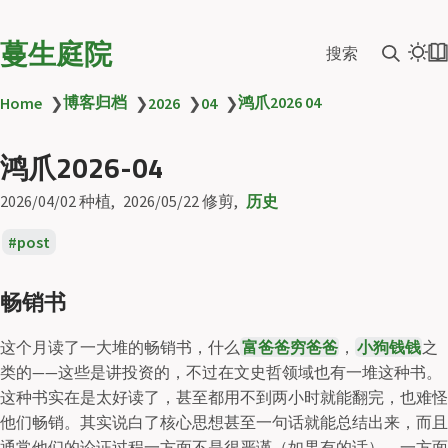
蔓生庭院
搜索
博客归档
鸿爪2026 04
Home
❯
❯
2026
❯
04
❯
鸿爪2026-04
2026/04/02
种植
2026/05/22
修剪
历史
post
畅销书
这个月读了一大堆的畅销书，什么
富爸爸穷爸爸
，
小狗钱钱
之
类的——这些是讲投资的，不过在文史哲领域也有一堆这种书。
这种书实在是太好读了，甚至都用不到两小时就能翻完，也难怪
他们畅销。其实说白了核心思想甚至一句话就能总结出来，而且
通常他们的论证过程一方面不是很严谨（如果有的话），一方面