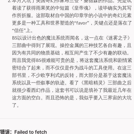
本月入坑了美国奇幻作家布兰登・桑德森的作品。先是试
着读了获得雨果奖的中短篇《皇帝魂》，读毕确实为其写
作所折服。这部取材自中国的印章学的小说中的奇幻元素
更多是一种工具和世界塑造的“favor”，关键点还是落在了
“信任”上。
BS以设计出色的魔法系统而闻名，这一点在《迷雾之子》
三部曲中得到了展现。操控金属的三种技艺各自有趣，且
因为有共同的物质基础，相互间产生了不少有趣的联动。
而且我觉得BS很难能可贵的是，将这套魔法系统和剧情紧
密结合了起来，而不仅仅是作为战斗的工具使用。在这三
部书里，不少欧亨利式的反转，而大部分是基于这套魔法
系统以及一些叙事的轨迹。看了《黑暗精灵》三部曲之后
就很少看西幻作品，这套书可以说是填补了我最近几年在
这方面的空白。而且恐怖的是，我似乎要入三界宙的大坑
了。