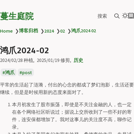
蔓生庭院
搜索
博客归档
鸿爪2024 02
Home
❯
❯
2024
❯
02
❯
鸿爪2024-02
2024/02/28
种植
2025/01/19
修剪
历史
鸿爪
post
平常的生活起了涟漪，付出的心念的都成了梦幻泡影，生活还要
继续，但是是时候用新的态度来面对了。
本月初发生了股市振荡，即使是不关注金融的人，也一定
在各个网络社区听说过；据说上交所收到了一些不好的寄
件，连安保都增加了。我对这事儿的关注度不高，聊作记
录。