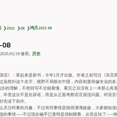
档
鸿爪2021 08
❯
2021
❯
08
❯
-08
2025/01/19
修剪
历史
国话》：算起来是新书，今年1月才出版。作者之前写过《东言
过虽然叫这个名字，视野不局限在中国，内容则显得偏专业的多
个初步的理解，不然转写不太能看懂。看完之后没有上一本那么有
，毕竟这次不是在辟谣，而是从正面考察语言源流问题。对语言
好先读下前作。
么关注时事的兴趣，不过有些事情是闹得沸沸扬扬，大家都知道
侵的事情——不过现在确乎已查明是强制猥亵，从而反转了——