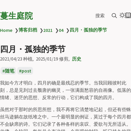
蔓生庭院
搜索
博客归档
四月・孤独的季节
Home
❯
❯
2021
❯
04
❯
四月・孤独的季节
2021/04/23
种植
2025/01/19
修剪
历史
随笔
post
我如今方才明白，四月的确是最残忍的季节。当我回顾彼时此
刻，总是见到过去颓唐的幽灵，一张满面愁容的自画像。低落的
情绪、迷茫的思想、反常的行动，它们构成了我的四月。
虽然对于那时的所思所想，我不再将它清楚地记起，但还有些蛛
丝马迹躺在故纸堆之中。一个最明显的例证，莫过于每个四月都
不会缺席的诗。它们记录了各种各样的哀叹、爱欲与无所适从。