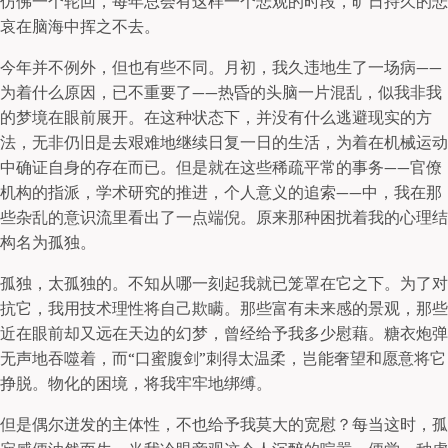
仿佛一个轮回，每年总会有这样一个悲观的时段，旷日持久的悲
哀在脑海中挥之不去。
今年并不例外，但也有些不同。月初，我久违地生了一场病——
为着什么原因，已不重要了——热昏的头脑一片混乱，似我非我
的梦境在眼前展开。在这种状态下，并没有什么逃避现实的方
法，无非仍旧是去艰难地继续日复一日的生活，为着在机械运动
中确证自身的存在而已。但是就在这些稀疏平常的事务——官僚
机构的指派，学术研究的推进，个人意义的追索——中，我在那
些杂乱的意识流里看出了一点端倪。原来那种困扰着我的心理结
构名为孤独。
孤独，太孤独的。不知从哪一刻起我就已笼罩在它之下。为了对
抗它，我用技术理性将自己欺瞒。那些富有未来感的景观，那些
近在眼前却又远在天边的幻梦，曾经给予我多少慰藉。糖衣炮弹
无声地吞噬着，而“口蜜腹剑”刺得太温柔，岂能奢望和愿意将它
挣脱。物化的困境，将我牢牢地绑缚。
但是偶尔迸发的主体性，不也给予我莫大的宽慰？每当这时，孤