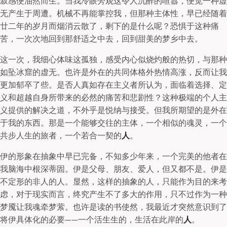
寂感便油然而生。当我冷眼旁观这令人沉醉的喧嚣，便觉一种虚
无产生于周遭。机械不再能掌控我，但那种主体性，早已经随着
廿二年的岁月而烟消云散了，剩下的是什么呢？恐惧于这种痛
苦，一次次地回到那舒适之中去，回到甜美的梦乡中去。
这一次，我细心体味这孤独，感受内心似烧灼般的热切，与那种
如坠冰窟的虚无。也许是外在的共同体格外热情高涨，反而让我
更加郁卒了些。是否人真如存在主义者所认为，面临着选择、定
义和超越自身所带来的必然的痛苦和悲剧性？这种极端的个人主
义提供的解决之道，不外乎是悦纳与接受。但我所期望的是外在
于我的东西。那是一个能够交往的主体，一个相似的魂灵，一个
共步人生的旅者，一个若合一契的
人
。
伊的形象在抽象中早已完备，不知多少年来，一个完美的他者在
我脑海中根深蒂固。伊是父母、朋友、爱人，但又都不是。伊是
不定形的非人的人。显然，这样的抽象的人，只能作为目的来考
虑，对于现实而言，终究产生不了多大的作用，只不过作为一种
梦魇让我魂牵梦萦。也许是读的书使然，我最近才突然意识到了
将伊具体化的必要——一个活生生的，生活在此岸的
人
。