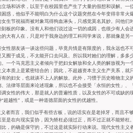
的立场和诉求，以至于在校园里也产生了大量的假想和误解。一
很困惑，他似乎不能明白为什么这个议题突然在今年变得非常火
句女生节祝福而被对象骂得狗血淋头，只感觉莫名其妙。问他们
些刻板的印象。没有人和他们说过这一切的成因，也很少有人会
论的大有人在，只是对于我身边的理工科同学来说，那就像是另
些女性朋友谈一谈这些问题，毕竟共情是有限度的，我永远也不
是又囿于成见，不太能开口去问及。所以我对她们的理解，多多
的。一个马克思主义者倾向于把妇女解放和全人类的解放视为一
主义本质上是紧密结合的；因此，不超越资本主义生产关系，就
所有的妇女，也就谈不上人的解放。此外，习惯于历史唯物主义
德、法律等层面来论述现象，所以也不会接受「永恒的女性」、
强调女性的伟大，那是就人的普遍性质，以及女性的不可或缺的
种“超越性”，或是一种道德层面的女性的优越性。
性主义者而言，我们似乎有些古板，说的话实在是老掉牙，而且不
甚至是在向现实妥协，因为矫枉必须过正，而不过正就不能矫枉
相比，的确是保守的，不过这是就实际行动来说。现代女性主义