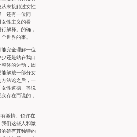
位从未接触过女性
爆；还有一位同
对女性主义的看
进行解释。的确，
一个世界的事。
可能完全理解一位
少少还是站在我自
个整体的运动，因
只能解放一部分女
的方法论之后，一
「女性道德」等说
现实存在而说的，
够有激情。也许在
。我们这些人和激
者的确有其独特的