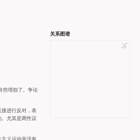
关系图谱
有些埋怨了。争论
直接进行反对，表
的。尤其是两性议
。
性主义运动并没有