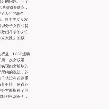
部分的问题。一个
生理期物资供应，
进了人们的联合，
的。自由主义女权
知识分子女性和贫
事激烈斗争的女性
独立女性」的概
益，LGBT运动
了第一次女权运
是实现妇女解放的
罗尼纳的说法，苏
的价值没有得到重
极其有限，使得苏
平等方面取得了巨
权制都根深蒂固，