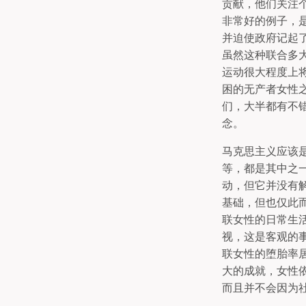
贡献，他们关注
非常好的例子，
并迫使政府记起
虽然这种联合多
运动很大程度上
困的无产者女性
们，大半都有不
念。
马克思主义应该
等，都是其中之
动，但它并没有
基础，但也仅此
联女性的日常生
视，这是客观的
联女性的堕胎率
大的成就，女性
而且并不会因为