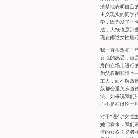
清楚地表明自己
主义现实的同学
学，因为发了一
法，大抵也是那
现在阐述女性理
我一直很想和一
女性的感受，但
身的立场上进行
为父权制和资本
主人，而不解放
般都会避免从道
法。如果说我们
而不是在谈论一
对于“现代”女
她们看来，我们
进的女权主义者