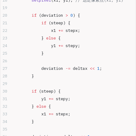
        setpixel
(x1, y1);
 // 选定像素点(x1, y1)
        if
 (deviation 
>
 0
) {
            if
 (steep) {
                x1 
+=
 stepx;
            } 
else
 {
                y1 
+=
 stepy;
            }
            deviation 
-=
 deltax 
<<
 1
;
        }
        if
 (steep) {
            y1 
+=
 stepy;
        } 
else
 {
            x1 
+=
 stepx;
        }