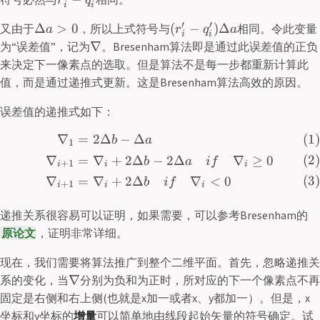
r
q
i
i
′
′
Δ
>
0
(
−
)
Δ
又由于
，所以上式符号与
相同。令此变量
a
r
q
a
i
i
∇
为“误差值”，记为
。Bresenham算法即是通过此误差值的正负
来决定下一像素点的选取。但是算法不是每一步都重新计算此
值，而是通过递推式更新。这是Bresenham算法高效的原因。
误差值的递推式如下：
∇
=
2Δ
−
Δ
b
a
1
∇
=
∇
+
2Δ
−
2Δ
∇
≥
0
b
a
i
f
+
1
i
i
i
∇
=
∇
+
2Δ
∇
<
0
b
i
f
+
1
i
i
i
递推关系很容易可以证明，如果需要，可以参考Bresenham的
原论文
，证明非常详细。
现在，我们需要将算法推广到整个二维平面。首先，忽略递推关
∇
系的变化，当
分别为负和为正时，所对应的下一个像素点不再
固定是右侧和右上侧(也就是x加一或者x、y都加一）。但是，x
坐标和y坐标的
增量
可以简单地由线段起始矢量的符号确定。试