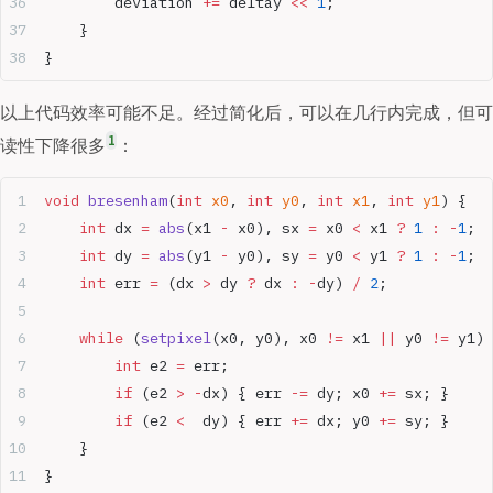
        deviation 
+=
 deltay 
<<
 1
;
    }
}
以上代码效率可能不足。经过简化后，可以在几行内完成，但可
1
读性下降很多
：
void
 bresenham
(
int
 x0
, 
int
 y0
, 
int
 x1
, 
int
 y1
) {
    int
 dx 
=
 abs
(x1 
-
 x0), sx 
=
 x0 
<
 x1 
?
 1
 :
 -
1
;
    int
 dy 
=
 abs
(y1 
-
 y0), sy 
=
 y0 
<
 y1 
?
 1
 :
 -
1
;
    int
 err 
=
 (dx 
>
 dy 
?
 dx 
:
 -
dy) 
/
 2
;
    while
 (
setpixel
(x0, y0), x0 
!=
 x1 
||
 y0 
!=
 y1) 
        int
 e2 
=
 err;
        if
 (e2 
>
 -
dx) { err 
-=
 dy; x0 
+=
 sx; }
        if
 (e2 
<
  dy) { err 
+=
 dx; y0 
+=
 sy; }
    }
}