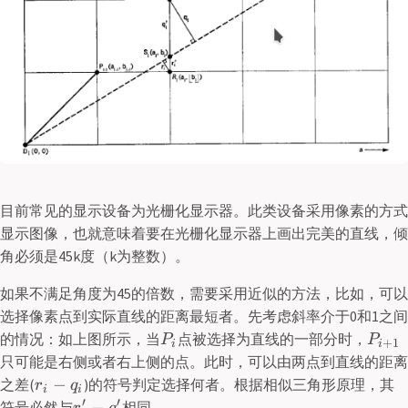
目前常见的显示设备为光栅化显示器。此类设备采用像素的方式
显示图像，也就意味着要在光栅化显示器上画出完美的直线，倾
角必须是45k度（k为整数）。
如果不满足角度为45的倍数，需要采用近似的方法，比如，可以
选择像素点到实际直线的距离最短者。先考虑斜率介于0和1之间
的情况：如上图所示，当
点被选择为直线的一部分时，
P
P
+
1
i
i
只可能是右侧或者右上侧的点。此时，可以由两点到直线的距离
−
之差(
)的符号判定选择何者。根据相似三角形原理，其
r
q
i
i
′
′
−
符号必然与
相同。