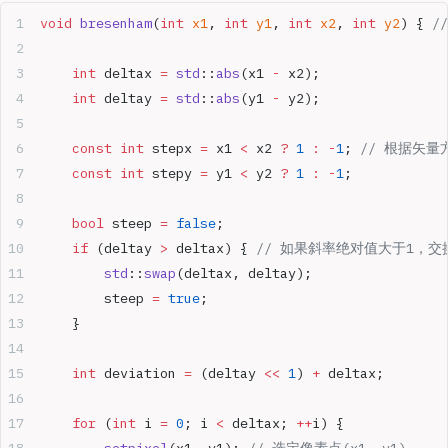
void
 bresenham
(
int
 x1
, 
int
 y1
, 
int
 x2
, 
int
 y2
) {
 //
    int
 deltax 
=
 std
::
abs
(x1 
-
 x2);
    int
 deltay 
=
 std
::
abs
(y1 
-
 y2);
    const
 int
 stepx 
=
 x1 
<
 x2 
?
 1
 :
 -
1
;
 // 根据矢
    const
 int
 stepy 
=
 y1 
<
 y2 
?
 1
 :
 -
1
;
    bool
 steep 
=
 false
;
    if
 (deltay 
>
 deltax) {
 // 如果斜率绝对值大于1，交换d
        std
::
swap
(deltax, deltay);
        steep 
=
 true
;
    }
    int
 deviation 
=
 (deltay 
<<
 1
) 
+
 deltax;
    for
 (
int
 i 
=
 0
; i 
<
 deltax; 
++
i) {