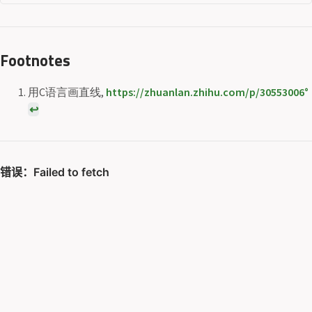
Footnotes
用C语言画直线,
https://zhuanlan.zhihu.com/p/30553006
↩