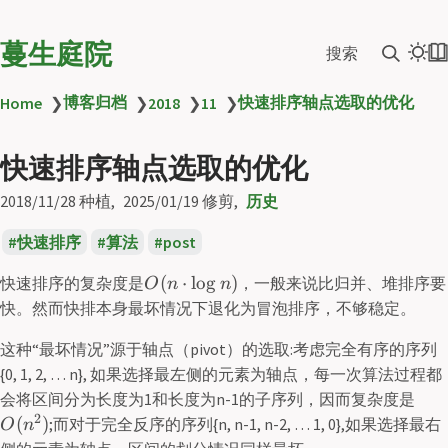
蔓生庭院
搜索
博客归档
快速排序轴点选取的优化
Home
❯
❯
2018
❯
11
❯
快速排序轴点选取的优化
2018/11/28
种植
2025/01/19
修剪
历史
快速排序
算法
post
(
⋅
lo
g
)
快速排序的复杂度是
，一般来说比归并、堆排序要
O
n
n
快。然而快排本身最坏情况下退化为冒泡排序，不够稳定。
这种“最坏情况”源于轴点（pivot）的选取:考虑完全有序的序列
{0, 1, 2, … n}, 如果选择最左侧的元素为轴点，每一次算法过程都
会将区间分为长度为1和长度为n-1的子序列，因而复杂度是
2
(
)
;而对于完全反序的序列{n, n-1, n-2, … 1, 0},如果选择最右
O
n