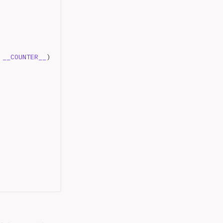
 
__COUNTER__
)