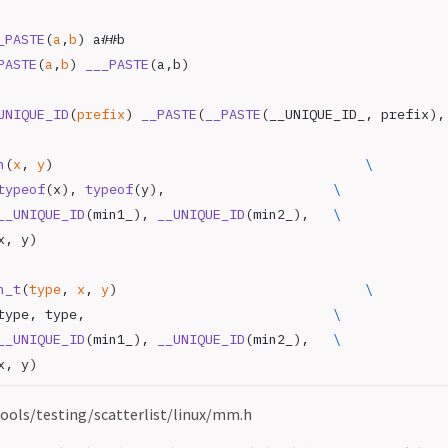
_PASTE
(
a
,
b
) a##b
PASTE
(
a
,
b
) 
___PASTE
(a,b)
UNIQUE_ID
(
prefix
) 
__PASTE
(
__PASTE
(__UNIQUE_ID_, prefix),
n
(
x
, 
y
)                                       
\
typeof
(x), 
typeof
(y),                     
\
 __UNIQUE_ID
(min1_), 
__UNIQUE_ID
(min2_),   
\
 x, y)
n_t
(
type
, 
x
, 
y
)                               
\
type, type,                               
\
 __UNIQUE_ID
(min1_), 
__UNIQUE_ID
(min2_),   
\
 x, y)
/testing/scatterlist/linux/mm.h