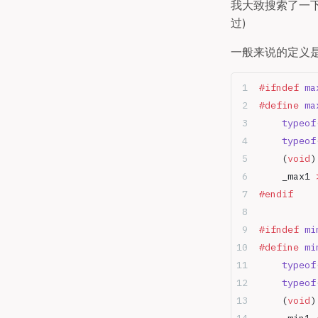
我大致搜索了一
过)
一般来说的定义
#ifndef
 ma
#define
 ma
	typeof
	typeof
	(
void
)
	_max1 
#endif
#ifndef
 mi
#define
 mi
	typeof
	typeof
	(
void
)