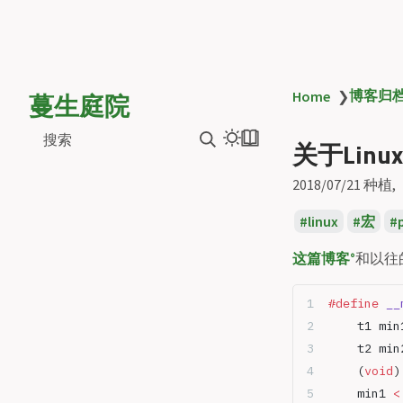
蔓生庭院
博客归
Home
❯
搜索
关于Linu
2018/07/21
种植
linux
宏
这篇博客
和以往
#define
 __
	t1 min
	t2 min
	(
void
)
	min1 
<