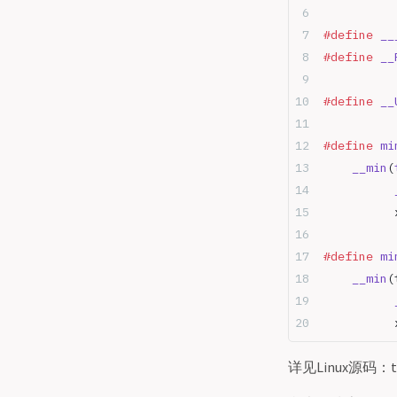
#define
 __
#define
 __
#define
 __
#define
 mi
	__min
(
	     
	     
#define
 mi
	__min
(
	     
	     
详见Linux源码：tools