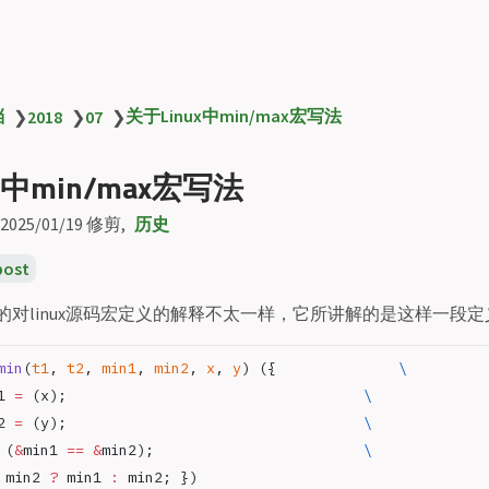
档
关于Linux中min/max宏写法
❯
2018
❯
07
❯
x中min/max宏写法
2025/01/19
修剪
历史
post
的对linux源码宏定义的解释不太一样，它所讲解的是这样一段定
min
(
t1
, 
t2
, 
min1
, 
min2
, 
x
, 
y
) ({              
\
1 
=
 (x);                                  
\
2 
=
 (y);                                  
\
 (
&
min1 
==
 &
min2);                        
\
 min2 
?
 min1 
:
 min2; })