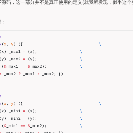
下源码，这一部分并不是真正使用的定义(就我所发现，似乎这个
是：
x
x
(
x
, 
y
) ({				
\
(x) _max1 
=
 (x);			
\
(y) _max2 
=
 (y);			
\
 (
&
_max1 
==
 &
_max2);		
\
>
 _max2 
?
 _max1 
:
 _max2; })
n
n
(
x
, 
y
) ({				
\
(x) _min1 
=
 (x);			
\
(y) _min2 
=
 (y);			
\
 (
&
_min1 
==
 &
_min2);		
\