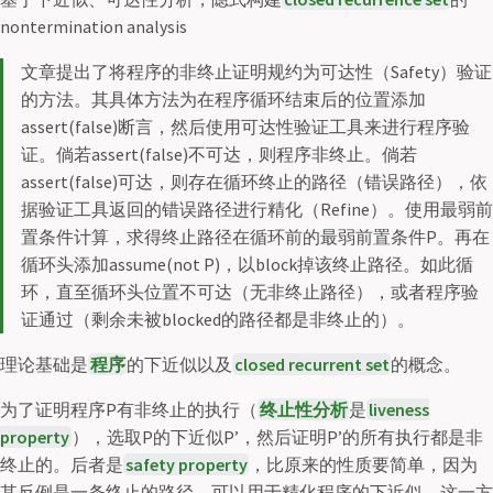
nontermination analysis
文章提出了将程序的非终止证明规约为可达性（Safety）验证
的方法。其具体方法为在程序循环结束后的位置添加
assert(false)断言，然后使用可达性验证工具来进行程序验
证。倘若assert(false)不可达，则程序非终止。倘若
assert(false)可达，则存在循环终止的路径（错误路径），依
据验证工具返回的错误路径进行精化（Refine）。使用最弱前
置条件计算，求得终止路径在循环前的最弱前置条件P。再在
循环头添加assume(not P)，以block掉该终止路径。如此循
环，直至循环头位置不可达（无非终止路径），或者程序验
证通过（剩余未被blocked的路径都是非终止的）。
理论基础是
程序
的下近似以及
closed recurrent set
的概念。
为了证明程序P有非终止的执行（
终止性分析
是
liveness
property
），选取P的下近似P’，然后证明P’的所有执行都是非
终止的。后者是
safety property
，比原来的性质要简单，因为
其反例是一条终止的路径，可以用于精化程序的下近似。这一方